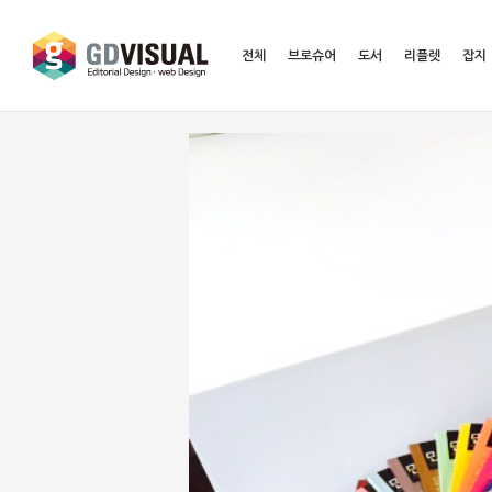
전체
브로슈어
도서
리플렛
잡지