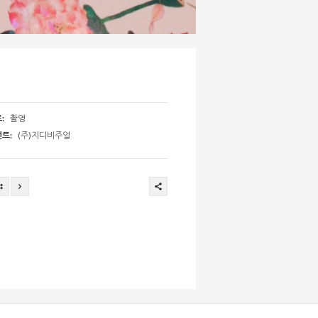
:
촬영
트:
(주)지디비주얼