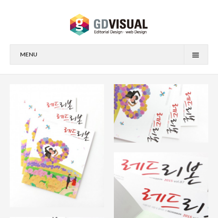
MENU
전체
브로슈어
도서
리플렛
잡지
웹사이트
도록
지디스토리