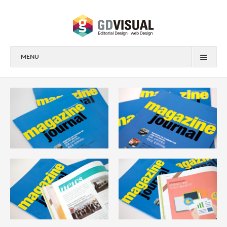
MENU
전체
브로슈어
도서
리플렛
잡지
웹사이트
도록
지디스토리